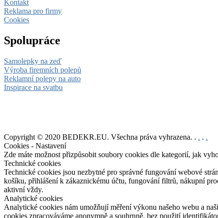
Kontakt
Reklama pro firmy
Cookies
Spolupráce
Samolepky na zeď
Výroba firemních polepů
Reklamní polepy na auto
Inspirace na svatbu
Copyright © 2020 BEDEKR.EU. Všechna práva vyhrazena. .
.
.
.
Cookies - Nastavení
Zde máte možnost přizpůsobit soubory cookies dle kategorií, jak vyh
Technické cookies
Technické cookies jsou nezbytné pro správné fungování webové strán
košíku, přihlášení k zákaznickému účtu, fungování filtrů, nákupní p
aktivní vždy.
Analytické cookies
Analytické cookies nám umožňují měření výkonu našeho webu a našich
cookies zpracováváme anonymně a souhrnně, bez použití identifikátor