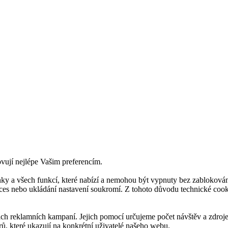
ovují nejlépe Vašim preferencím.
ky a všech funkcí, které nabízí a nemohou být vypnuty bez zablokován
roces nebo ukládání nastavení soukromí. Z tohoto důvodu technické co
 reklamních kampaní. Jejich pomocí určujeme počet návštěv a zdroje 
ů, které ukazují na konkrétní uživatelé našeho webu.