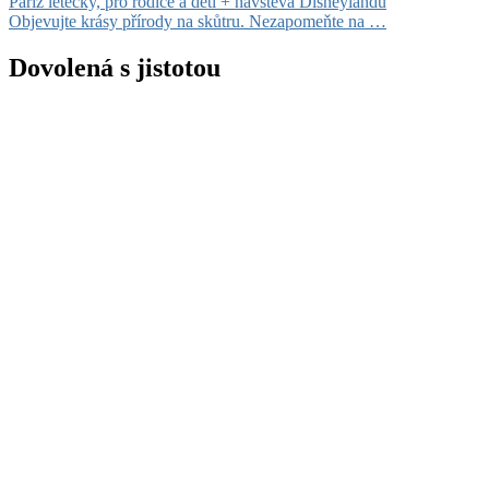
Navigace
Paříž letecky, pro rodiče a děti + návštěva Disneylandu
Objevujte krásy přírody na skůtru. Nezapomeňte na …
pro
příspěvek
Dovolená s jistotou