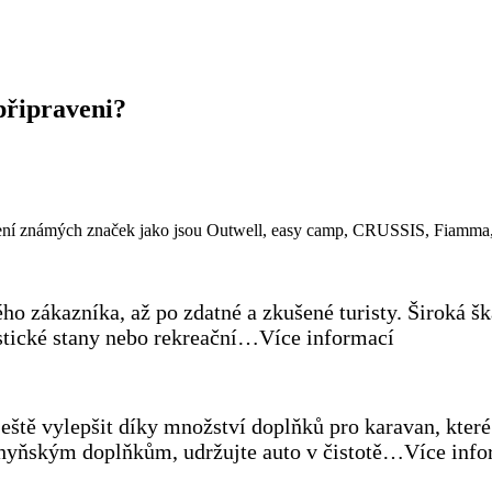
 připraveni?
vení známých značek jako jsou Outwell, easy camp, CRUSSIS, Fiamma
o zákazníka, až po zdatné a zkušené turisty. Široká šká
ristické stany nebo rekreační…Více informací
eště vylepšit díky množství doplňků pro karavan, kter
kuchyňským doplňkům, udržujte auto v čistotě…Více inf