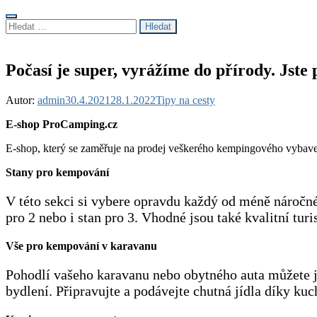
Vyhledávání
Počasí je super, vyrážíme do přírody. Jste
Autor:
admin
30.4.2021
28.1.2022
Tipy na cesty
E-shop ProCamping.cz
E-shop, který se zaměřuje na prodej veškerého kempingového vyba
Stany pro kempování
V této sekci si vybere opravdu každý od méně náročnéh
pro 2 nebo i stan pro 3. Vhodné jsou také kvalitní tu
Vše pro kempování v karavanu
Pohodlí vašeho karavanu nebo obytného auta můžete j
bydlení. Připravujte a podávejte chutná jídla díky 