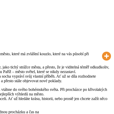
město, které má zvláštní kouzlo, které na vás působí při
jako tichý strážce města, a přesto, že je viditelná téměř odkudkoliv,
 Paříž – město světel, které se nikdy nezastaví.
 socha vypráví svůj vlastní příběh. Ať už se díla rozhodnete
a přesto stále objevovat nové poklady.
ás vtáhne do svého bohémského světa. Při procházce po křivolakých
nejlepších výhledů na město.
i. Ať už hledáte krásu, historii, nebo prostě jen chcete zažít něco
idnou procházku a čas na