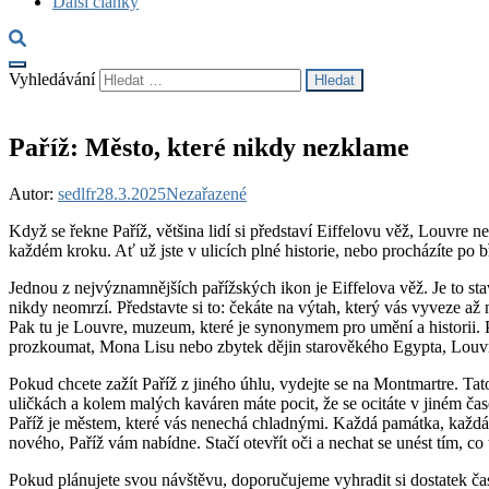
Další články
Vyhledávání
Paříž: Město, které nikdy nezklame
Autor:
sedlfr
28.3.2025
Nezařazené
Když se řekne Paříž, většina lidí si představí Eiffelovu věž, Louvre 
každém kroku. Ať už jste v ulicích plné historie, nebo procházíte po b
Jednou z nejvýznamnějších pařížských ikon je Eiffelova věž. Je to stav
nikdy neomrzí. Představte si to: čekáte na výtah, který vás vyveze až 
Pak tu je Louvre, muzeum, které je synonymem pro umění a historii. P
prozkoumat, Mona Lisu nebo zbytek dějin starověkého Egypta, Louvre
Pokud chcete zažít Paříž z jiného úhlu, vydejte se na Montmartre. T
uličkách a kolem malých kaváren máte pocit, že se ocitáte v jiném ča
Paříž je městem, které vás nenechá chladnými. Každá památka, každá ul
nového, Paříž vám nabídne. Stačí otevřít oči a nechat se unést tím, co
Pokud plánujete svou návštěvu, doporučujeme vyhradit si dostatek ča