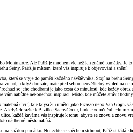
nebo Montmartre. Ale Paříž je mnohem víc než jen známé památky. Je to 
řehu Seiny, Paříž je místem, které vás inspiruje k objevování a snění.
ba, která se vryje do paměti každého návštěvníka. Stojí na břehu Seiny, 
na vrchol, a když dorazíte, máte před sebou neuvěřitelný výhled na celou
rochází se jeho chodbami je jako cesta do minulosti, kde každý obraz a
 vám nabídne nekonečnou inspiraci. Místo, kde můžete strávit hodiny 
ato malebná čtvrť, kde kdysi žili umělci jako Picasso nebo Van Gogh, v
se. A když dorazíte k Bazilice Sacré-Coeur, budete odměněni jedním z 
ice, každá kavárna vás inspiruje k tomu, abyste se znovu a znovu vracel
 toto nádherné město nabízí.
su na každou památku. Nenechte se spěchem strhnout, Paříž si žádá kl