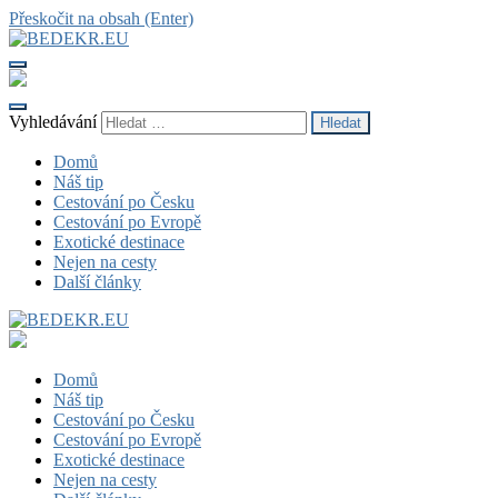
Přeskočit na obsah (Enter)
BEDEKR.EU
váš průvodce světem
Vyhledávání
Domů
Náš tip
Cestování po Česku
Cestování po Evropě
Exotické destinace
Nejen na cesty
Další články
BEDEKR.EU
váš průvodce světem
Domů
Náš tip
Cestování po Česku
Cestování po Evropě
Exotické destinace
Nejen na cesty